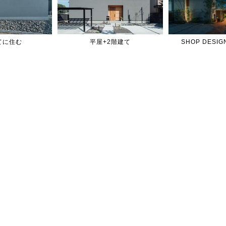
てに住む
平屋+2階建て
SHOP DES