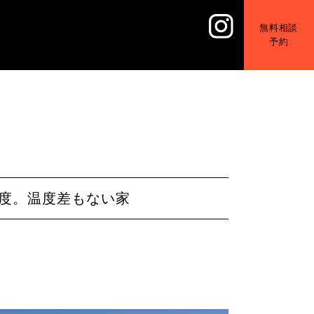
無料相談
予約
度。温度差もない家