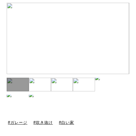
ガレージ
吹き抜け
白い家