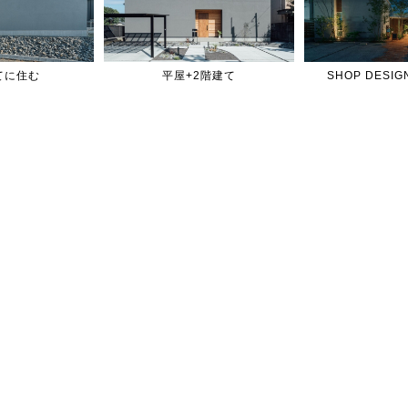
てに住む
平屋+2階建て
SHOP DES